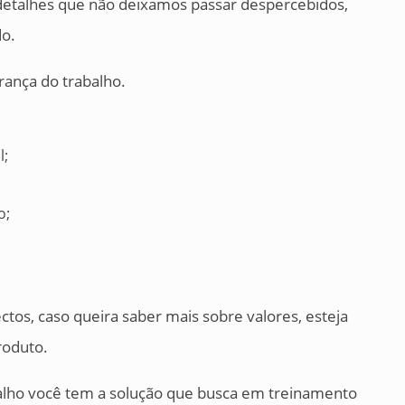
detalhes que não deixamos passar despercebidos,
do.
rança do trabalho.
l;
o;
os, caso queira saber mais sobre valores, esteja
roduto.
alho você tem a solução que busca em treinamento