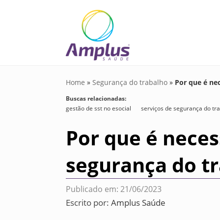
Home
»
Segurança do trabalho
»
Por que é ne
Buscas relacionadas:
gestão de sst no esocial
serviços de segurança do tr
Por que é neces
segurança do t
Publicado em: 21/06/2023
Escrito por:
Amplus Saúde