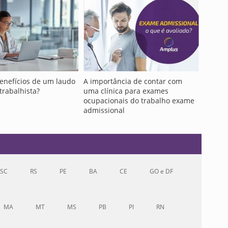
enefícios de um laudo
A importância de contar com
trabalhista?
uma clínica para exames
ocupacionais do trabalho exame
admissional
SC
RS
PE
BA
CE
GO e DF
MA
MT
MS
PB
PI
RN