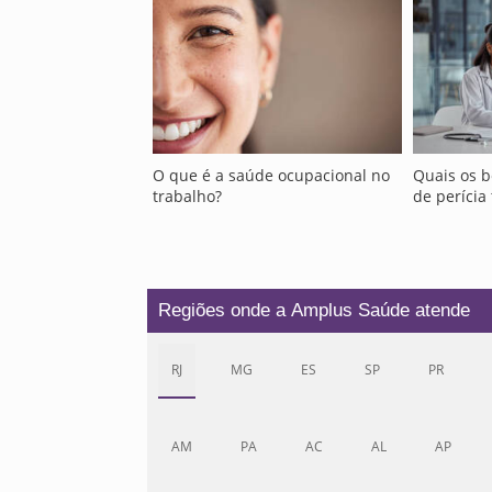
O que é a saúde ocupacional no
Quais os b
trabalho?
de perícia 
Regiões onde a Amplus Saúde atende
RJ
MG
ES
SP
PR
AM
PA
AC
AL
AP