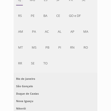
RS
PE
BA
CE
GO e DF
AM
PA
AC
AL
AP
MA
MT
MS
PB
PI
RN
RO
RR
SE
TO
Rio de Janeiro
São Gonçalo
Duque de Caxias
Nova Iguaçu
Niterói