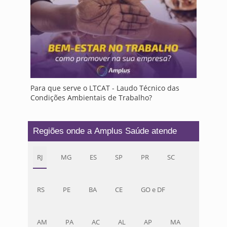
Para que serve o LTCAT - Laudo Técnico das
Condições Ambientais de Trabalho?
Regiões onde a Amplus Saúde atende
RJ
MG
ES
SP
PR
SC
RS
PE
BA
CE
GO e DF
AM
PA
AC
AL
AP
MA