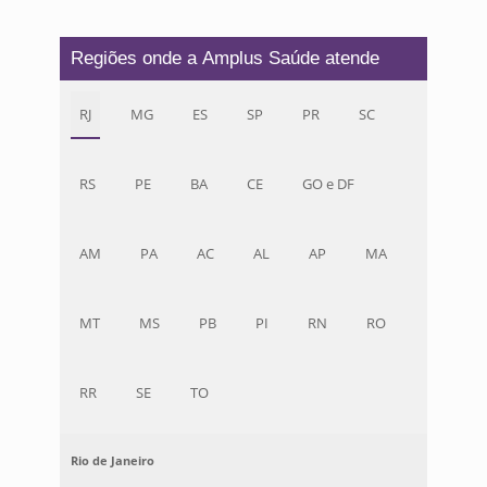
Regiões onde a Amplus Saúde atende
RJ
MG
ES
SP
PR
SC
RS
PE
BA
CE
GO e DF
AM
PA
AC
AL
AP
MA
MT
MS
PB
PI
RN
RO
RR
SE
TO
Rio de Janeiro