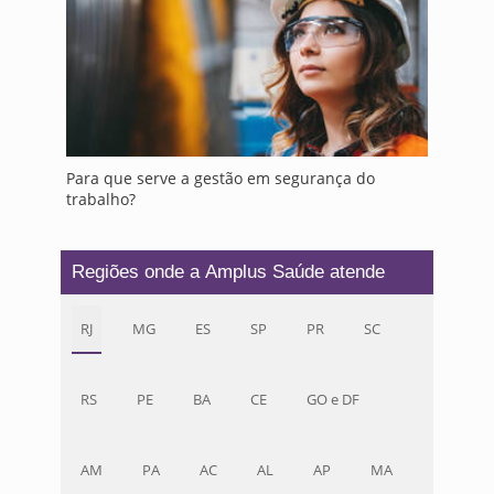
Para que serve a gestão em segurança do
trabalho?
Regiões onde a Amplus Saúde atende
RJ
MG
ES
SP
PR
SC
RS
PE
BA
CE
GO e DF
AM
PA
AC
AL
AP
MA