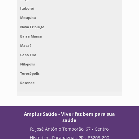
Itaboraí
Mesquita
Nova Friburgo
Barra Mansa
Macaé
Cabo Frio
Nilópolis
Teresópolis
Resende
Amplus Saúde - Viver faz bem para sua
saúde
R. José Antônio Temporão, 67 - Centro
Histórico - Paranaguá - PR - 83203-290