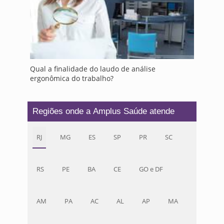
Qual a finalidade do laudo de análise
ergonômica do trabalho?
Regiões onde a Amplus Saúde atende
RJ
MG
ES
SP
PR
SC
RS
PE
BA
CE
GO e DF
AM
PA
AC
AL
AP
MA