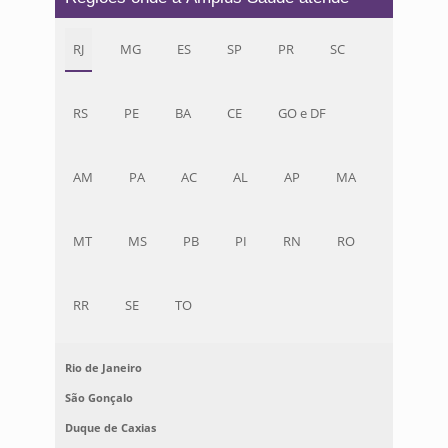
RJ
MG
ES
SP
PR
SC
RS
PE
BA
CE
GO e DF
AM
PA
AC
AL
AP
MA
MT
MS
PB
PI
RN
RO
RR
SE
TO
Rio de Janeiro
São Gonçalo
Duque de Caxias