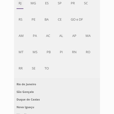
RJ
MG
ES
SP
PR
SC
RS
PE
BA
CE
GO e DF
AM
PA
AC
AL
AP
MA
MT
MS
PB
PI
RN
RO
RR
SE
TO
Rio de Janeiro
São Gonçalo
Duque de Caxias
Nova Iguaçu