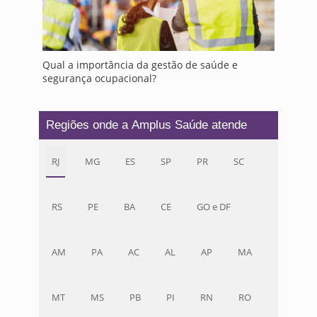
Qual a importância da gestão de saúde e
segurança ocupacional?
Regiões onde a Amplus Saúde atende
RJ
MG
ES
SP
PR
SC
RS
PE
BA
CE
GO e DF
AM
PA
AC
AL
AP
MA
MT
MS
PB
PI
RN
RO